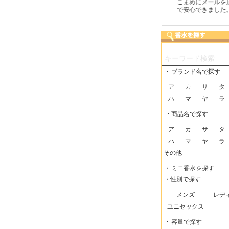
つも迅速な発送をしてい
梱包に気持ちが感じられま
こまめにメールを頂け
だけるので、助かってい
した！また利用させてもら
で安心できました。
す。
いますー。
・
ブランド名で探す
ア
カ
サ
タ
ハ
マ
ヤ
ラ
・商品名で探す
ア
カ
サ
タ
ハ
マ
ヤ
ラ
その他
・
ミニ香水を探す
・性別で探す
メンズ
レデ
ユニセックス
・
容量で探す