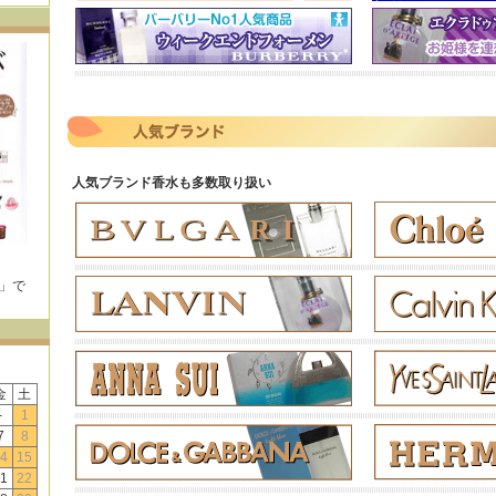
人気ブランド香水も多数取り扱い
E」で
！
金
土
-
1
7
8
4
15
1
22