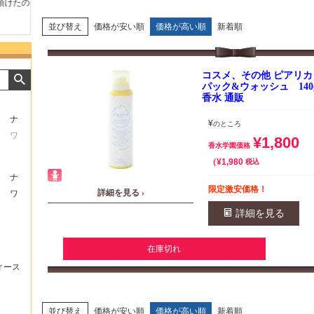
たの
商品が早く届いたのでよか
好きな香水を、いろいろ少
気持ち
ったです。また利用させて
量試せるところが魅力でし
した。
もらいます！
た。
いたし
並び替え
価格が安い順
価格が高い順
新着順
コスメ、その他 ピアリ
パック&ウォッシュ 14
香水 通販
ナ
¥
のところ
ワ
¥
1,800
香水学園価格
¥
1,980
税込
ナ
限定激安価格！
詳細を見る ›
ワ
詳細を見る
在庫切れ
ィース
並び替え
価格が安い順
価格が高い順
新着順