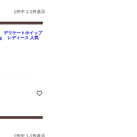
よくお取引が出来ま
おまけありがとうございま
お昼に買って次の日届いた
またよろしくお願い
した。早速レビューを書き
のでちょっとびっくりしま
ます。
ました！
した、また買います！
1
件中
1
-
1
件表示
カ デリケートホイップ
0g レディース 人気
1
件中
1
-
1
件表示