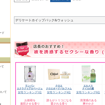
デリケートホイップパック&ウォッシュ
ード
いて
ランバン
クロエ
エルメス
エクラドゥアルページュ
クロエオードパルファム
ナイルの庭
ついて
女性ランキング1位
女性ランキング4位
女性ランキング6位
お姫様を
誰もがトリコになる
清潔感のある
連想させる香り
愛される香り
爽やかさ
識