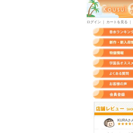
ログイン
｜
カートを見る
｜
香水ランキング
新作・新入荷情報
特価情報
店長のオススメ香水
よくある質問
お客様の声
会員登録
すらいさん
モースさん
KURAさん