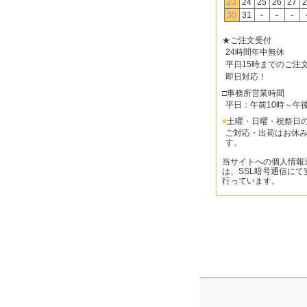
23
24
25
26
27
2
30
31
-
-
-
★ご注文受付
24時間年中無休
平日15時までのご注
即日対応！
□事務所営業時間
平日：午前10時～午
■
土曜・日曜・祝祭日
ご対応・出荷はお休
す。
当サイトへの個人情報
は、SSL暗号通信にて
行っています。