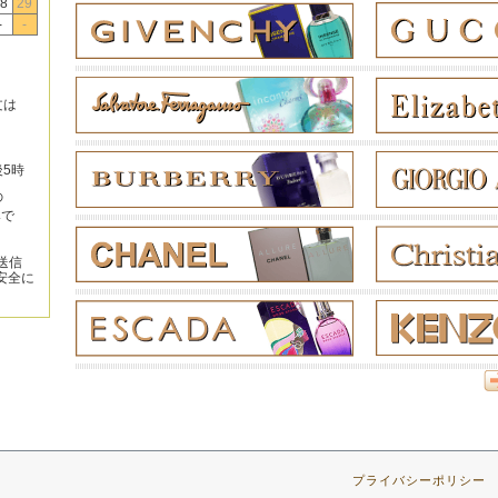
8
29
-
-
文は
後5時
の
みで
送信
安全に
プライバシーポリシー