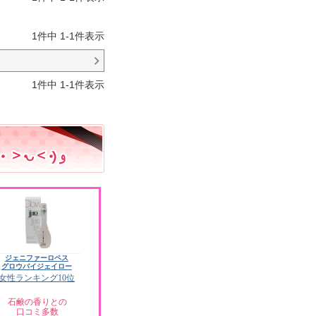
1
件中
1
-
1
件表示
1
件中
1
-
1
件表示
ジェニファーロペス
グロウバイジェイロー
女性ランキング10位
石鹸の香りとの
口コミ多数