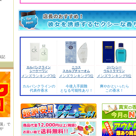
表記
カルバンクライン
ニコス
ジバンシー
シーケーワン
スカルプチャーオム
ウルトラマリン
メンズランキング3位
メンズランキング5位
メンズランキング6位
カルバンクラインの
今後入手困難
爽やかといったら
代表作香水
となる可能性あり！
この香水！
王国」で
が
！