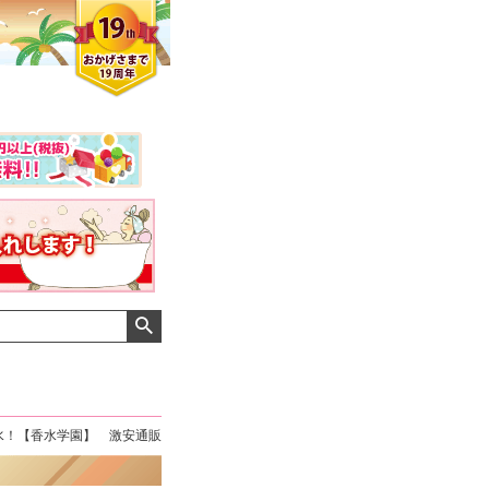
水！【香水学園】 激安通販
クロエさん
メンズさん
ゆっちー さん