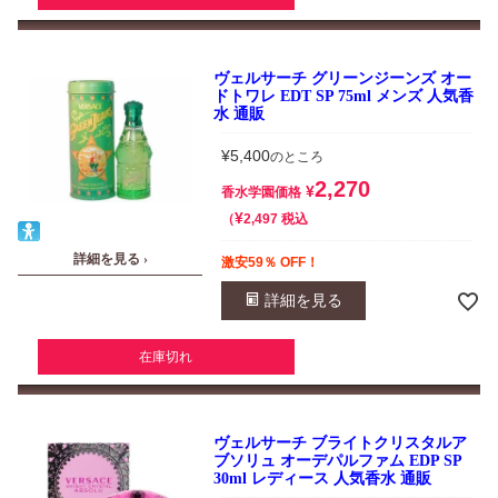
ヴェルサーチ グリーンジーンズ オー
ドトワレ EDT SP 75ml メンズ 人気香
水 通販
¥
5,400
のところ
2,270
¥
香水学園価格
¥
税込
2,497
詳細を見る ›
激安59％ OFF！
詳細を見る
在庫切れ
ヴェルサーチ ブライトクリスタルア
ブソリュ オーデパルファム EDP SP
30ml レディース 人気香水 通販