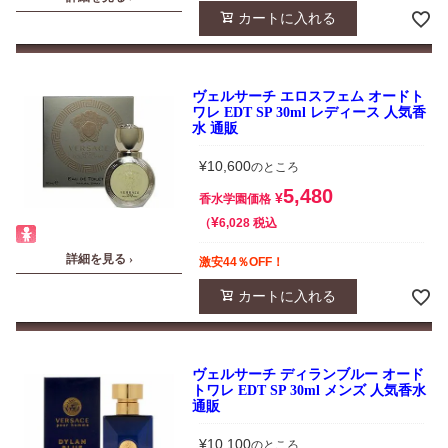
カートに入れる
ヴェルサーチ エロスフェム オードト
ワレ EDT SP 30ml レディース 人気香
水 通販
¥
10,600
のところ
5,480
¥
香水学園価格
¥
税込
6,028
詳細を見る ›
激安44％OFF！
カートに入れる
ヴェルサーチ ディランブルー オード
トワレ EDT SP 30ml メンズ 人気香水
通販
¥
10,100
のところ