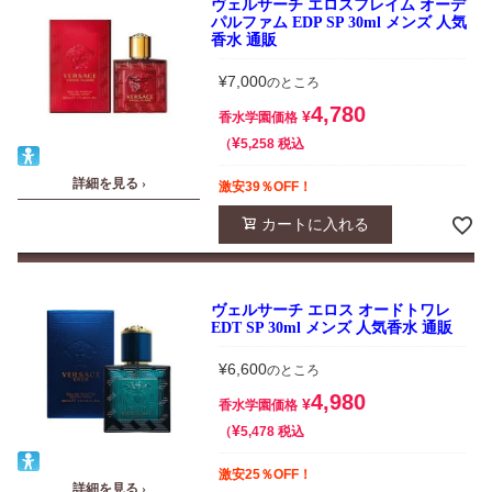
ヴェルサーチ エロスフレイム オーデ
パルファム EDP SP 30ml メンズ 人気
香水 通販
¥
7,000
のところ
4,780
¥
香水学園価格
¥
税込
5,258
詳細を見る ›
激安39％OFF！
カートに入れる
ヴェルサーチ エロス オードトワレ
EDT SP 30ml メンズ 人気香水 通販
¥
6,600
のところ
4,980
¥
香水学園価格
¥
税込
5,478
激安25％OFF！
詳細を見る ›