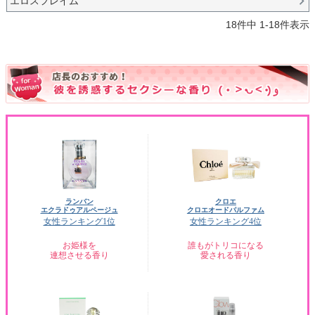
エロスフレイム
18
件中
1
-
18
件表示
ランバン
クロエ
エクラドゥアルページュ
クロエオードパルファム
女性ランキング1位
女性ランキング4位
お姫様を
誰もがトリコになる
連想させる香り
愛される香り