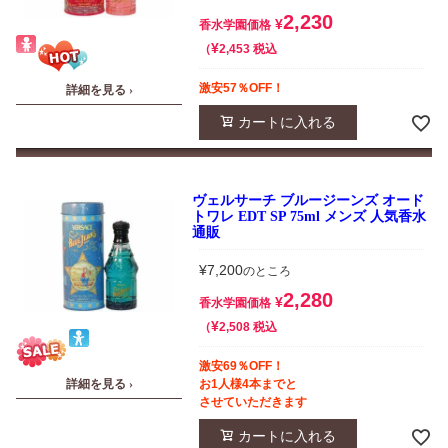
2,230
¥
香水学園価格
¥
税込
2,453
激安57％OFF！
詳細を見る ›
カートに入れる
ヴェルサーチ ブルージーンズ オード
トワレ EDT SP 75ml メンズ 人気香水
通販
¥
7,200
のところ
2,280
¥
香水学園価格
¥
税込
2,508
激安69％OFF！
詳細を見る ›
お1人様4本までと
させていただきます
カートに入れる