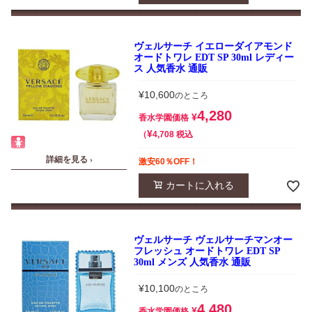
ヴェルサーチ イエローダイアモンド
オードトワレ EDT SP 30ml レディー
ス 人気香水 通販
¥
10,600
のところ
4,280
¥
香水学園価格
¥
税込
4,708
詳細を見る ›
激安60％OFF！
カートに入れる
ヴェルサーチ ヴェルサーチマンオー
フレッシュ オードトワレ EDT SP
30ml メンズ 人気香水 通販
¥
10,100
のところ
4,480
¥
香水学園価格