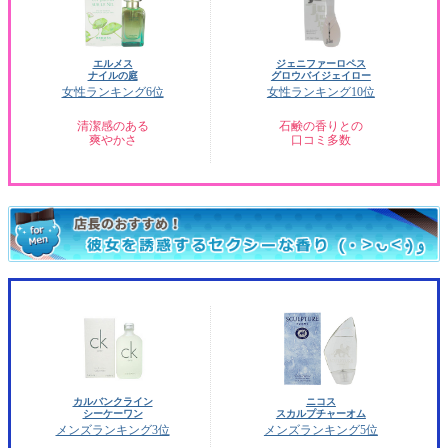
エルメス
ジェニファーロペス
ナイルの庭
グロウバイジェイロー
女性ランキング6位
女性ランキング10位
清潔感のある
石鹸の香りとの
爽やかさ
口コミ多数
カルバンクライン
ニコス
シーケーワン
スカルプチャーオム
メンズランキング3位
メンズランキング5位