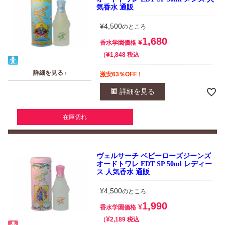
気香水 通販
¥
4,500
のところ
1,680
¥
香水学園価格
¥
税込
1,848
詳細を見る ›
激安63％OFF！
詳細を見る
在庫切れ
ヴェルサーチ ベビーローズジーンズ
オードトワレ EDT SP 50ml レディー
ス 人気香水 通販
¥
4,500
のところ
1,990
¥
香水学園価格
¥
税込
2,189