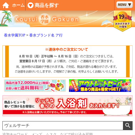
ペー
商品を探す
ホーム
ジト
ップ
へ
香水学園TOP
香水ブランド名 ア行
追加キーワード メンズ、ムスク などで絞り込み可能