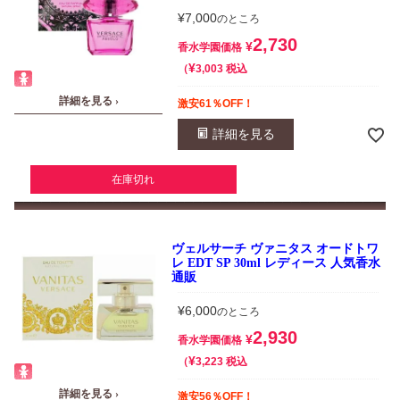
¥
7,000
のところ
2,730
¥
香水学園価格
¥
税込
3,003
詳細を見る ›
激安61％OFF！
詳細を見る
在庫切れ
ヴェルサーチ ヴァニタス オードトワ
レ EDT SP 30ml レディース 人気香水
通販
¥
6,000
のところ
2,930
¥
香水学園価格
¥
税込
3,223
詳細を見る ›
激安56％OFF！