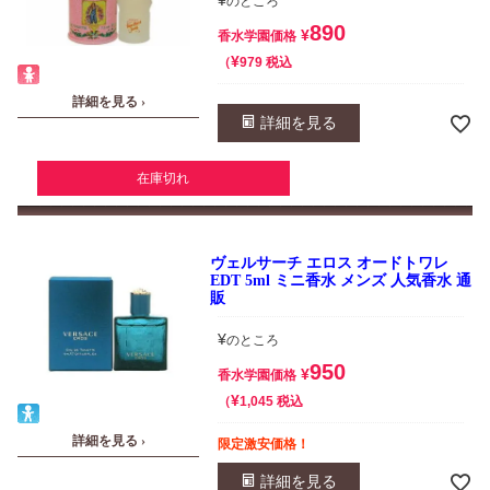
¥
のところ
890
¥
香水学園価格
¥
税込
979
詳細を見る ›
詳細を見る
在庫切れ
ヴェルサーチ エロス オードトワレ
EDT 5ml ミニ香水 メンズ 人気香水 通
販
¥
のところ
950
¥
香水学園価格
¥
税込
1,045
詳細を見る ›
限定激安価格！
詳細を見る