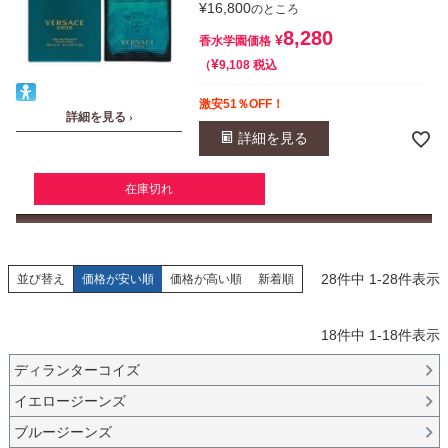
¥
16,800
のところ
8,280
¥
香水学園価格
¥
税込
9,108
激安51％OFF！
詳細を見る ›
詳細を見る
在庫切れ
28
件中
1
-
28
件表示
並び替え
価格が安い順
価格が高い順
新着順
18
件中
1
-
18
件表示
ディランターコイズ
イエロージーンズ
ブルージーンズ