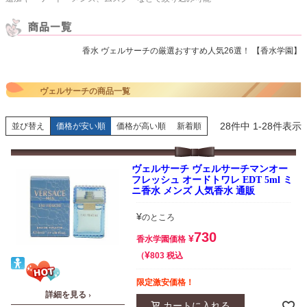
香水 ヴェルサーチの厳選おすすめ人気26選！ 【香水学園】
ヴェルサーチの商品一覧
28
件中
1
-
28
件表示
並び替え
価格が安い順
価格が高い順
新着順
ヴェルサーチ ヴェルサーチマンオー
フレッシュ オードトワレ EDT 5ml ミ
ニ香水 メンズ 人気香水 通販
¥
のところ
730
¥
香水学園価格
¥
税込
803
限定激安価格！
詳細を見る ›
カートに入れる