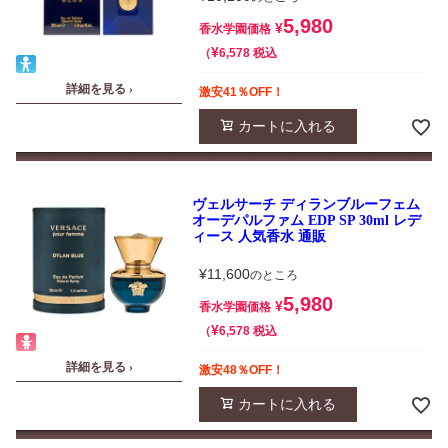
5,980
¥
香水学園価格
¥
税込
6,578
詳細を見る ›
激安41％OFF！
カートに入れる
ヴェルサーチ ディランブルーフェム
オーデパルファム EDP SP 30ml レデ
ィース 人気香水 通販
¥
11,600
のところ
5,980
¥
香水学園価格
¥
税込
6,578
詳細を見る ›
激安48％OFF！
カートに入れる