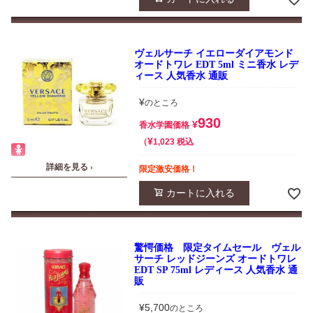
ヴェルサーチ イエローダイアモンド
オードトワレ EDT 5ml ミニ香水 レデ
ィース 人気香水 通販
¥
のところ
930
¥
香水学園価格
¥
税込
1,023
詳細を見る ›
限定激安価格！
カートに入れる
驚愕価格 限定タイムセール ヴェル
サーチ レッドジーンズ オードトワレ
EDT SP 75ml レディース 人気香水 通
販
¥
5,700
のところ