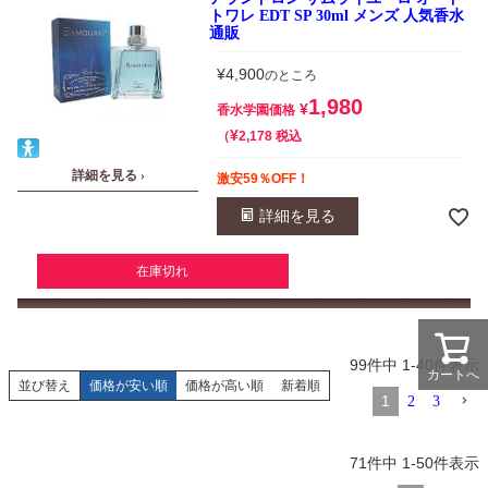
トワレ EDT SP 30ml メンズ 人気香水
通販
¥
4,900
のところ
1,980
¥
香水学園価格
¥
税込
2,178
詳細を見る ›
激安59％OFF！
詳細を見る
在庫切れ
99
件中
1
-
40
件表示
カートへ
並び替え
価格が安い順
価格が高い順
新着順
1
2
3
71
件中
1
-
50
件表示