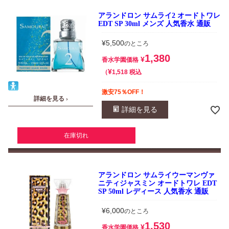
アランドロン サムライ2 オードトワレ
EDT SP 30ml メンズ 人気香水 通販
¥
5,500
のところ
1,380
¥
香水学園価格
¥
税込
1,518
激安75％OFF！
詳細を見る ›
詳細を見る
在庫切れ
アランドロン サムライウーマンヴァ
ニティジャスミン オードトワレ EDT
SP 50ml レディース 人気香水 通販
¥
6,000
のところ
1,530
¥
香水学園価格