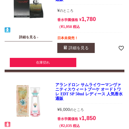
¥
のところ
1,780
¥
香水学園価格
¥
税込
1,958
詳細を見る ›
日本未発売！
詳細を見る
在庫切れ
アランドロン サムライウーマンヴァ
ニティスウィートブーケ オードトワ
レ EDT SP 50ml レディース 人気香水
通販
¥
6,000
のところ
1,850
¥
香水学園価格
¥
税込
2,035