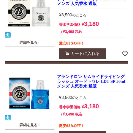
メンズ 人気香水 通販
¥
8,500
のところ
3,180
¥
香水学園価格
¥
税込
3,498
詳細を見る ›
激安63％OFF！
カートに入れる
アランドロン サムライドライビング
ラッシュ オードトワレ EDT SP 50ml
メンズ 人気香水 通販
¥
8,500
のところ
3,180
¥
香水学園価格
¥
税込
3,498
詳細を見る ›
激安63％OFF！