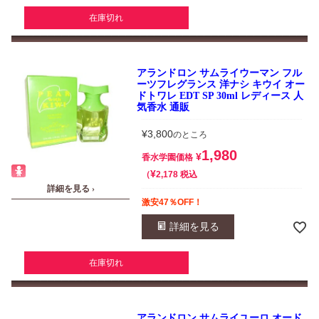
在庫切れ
アランドロン サムライウーマン フル
ーツフレグランス 洋ナシ キウイ オー
ドトワレ EDT SP 30ml レディース 人
気香水 通販
¥
3,800
のところ
1,980
¥
香水学園価格
¥
税込
2,178
詳細を見る ›
激安47％OFF！
詳細を見る
在庫切れ
アランドロン サムライユーロ オード