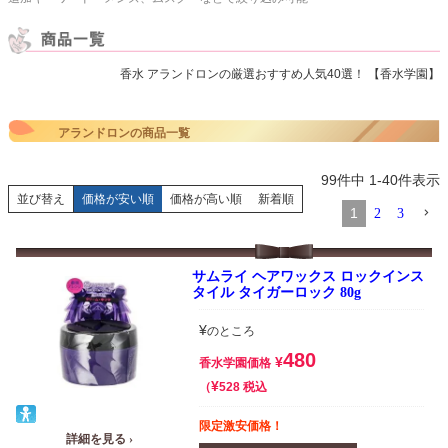
香水 アランドロンの厳選おすすめ人気40選！ 【香水学園】
アランドロンの商品一覧
99
件中
1
-
40
件表示
並び替え
価格が安い順
価格が高い順
新着順
1
2
3
サムライ ヘアワックス ロックインス
タイル タイガーロック 80g
¥
のところ
480
¥
香水学園価格
¥
税込
528
限定激安価格！
詳細を見る ›