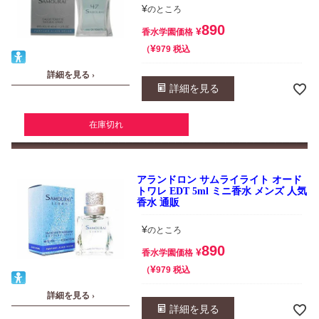
¥
のところ
890
¥
香水学園価格
¥
税込
979
詳細を見る ›
詳細を見る
在庫切れ
アランドロン サムライライト オード
トワレ EDT 5ml ミニ香水 メンズ 人気
香水 通販
¥
のところ
890
¥
香水学園価格
¥
税込
979
詳細を見る ›
詳細を見る