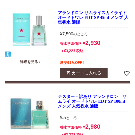
アランドロン サムライスカイライト
オードトワレ EDT SP 45ml メンズ 人
気香水 通販
¥
7,500
のところ
2,930
¥
香水学園価格
¥
税込
3,223
詳細を見る ›
激安61％OFF！
カートに入れる
テスター・訳あり アランドロン サ
ムライ オードトワレ EDT SP 100ml
メンズ 人気香水 通販
¥
のところ
2,980
¥
香水学園価格
¥
税込
3,278