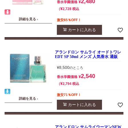
2,480
¥
香水学園価格
¥
税込
2,728
詳細を見る ›
激安65％OFF！
カートに入れる
アランドロン サムライ オードトワレ
EDT SP 50ml メンズ 人気香水 通販
¥
8,500
のところ
2,540
¥
香水学園価格
¥
税込
2,794
激安71％OFF！
詳細を見る ›
カートに入れる
アランドロン サムライウーマンNEW