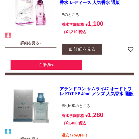
香水 レディース 人気香水 通販
¥
のところ
1,100
¥
香水学園価格
¥
税込
1,210
詳細を見る ›
詳細を見る
在庫切れ
アランドロン サムライ47 オードトワ
レ EDT SP 40ml メンズ 人気香水 通販
¥
5,500
のところ
1,280
¥
香水学園価格
¥
税込
1,408
激安77％OFF！