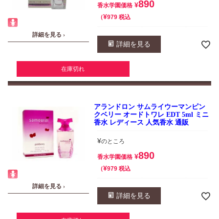
890
¥
香水学園価格
¥
税込
979
詳細を見る ›
詳細を見る
在庫切れ
アランドロン サムライウーマンピン
クベリー オードトワレ EDT 5ml ミニ
香水 レディース 人気香水 通販
¥
のところ
890
¥
香水学園価格
¥
税込
979
詳細を見る ›
詳細を見る