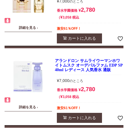
¥
7,000
のところ
2,780
¥
香水学園価格
¥
税込
3,058
詳細を見る ›
激安61％OFF！
カートに入れる
アランドロン サムライウーマンホワ
イトムスク オーデパルファム EDP SP
40ml レディース 人気香水 通販
¥
7,000
のところ
2,780
¥
香水学園価格
¥
税込
3,058
詳細を見る ›
激安61％OFF！
カートに入れる