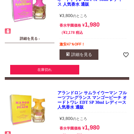
ス 人気香水 通販
¥
3,800
のところ
1,980
¥
香水学園価格
¥
税込
2,178
詳細を見る ›
激安47％OFF！
詳細を見る
在庫切れ
アランドロン サムライウーマン フル
ーツフレグランス マンゴーピーチ オ
ードトワレ EDT SP 30ml レディース
人気香水 通販
¥
3,800
のところ
1,980
¥
香水学園価格