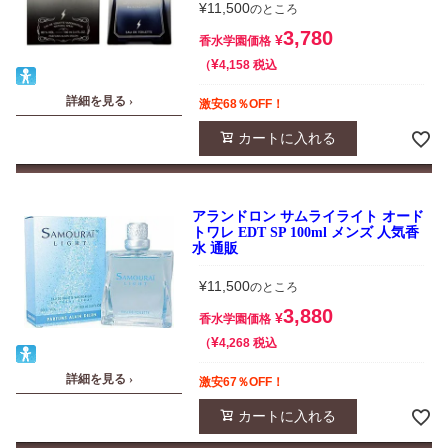
¥
11,500
のところ
3,780
¥
香水学園価格
¥
税込
4,158
詳細を見る ›
激安68％OFF！
カートに入れる
アランドロン サムライライト オード
トワレ EDT SP 100ml メンズ 人気香
水 通販
¥
11,500
のところ
3,880
¥
香水学園価格
¥
税込
4,268
詳細を見る ›
激安67％OFF！
カートに入れる