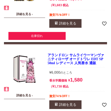
¥
税込
1,683
詳細を見る ›
激安75％OFF！
詳細を見る
在庫切れ
アランドロン サムライウーマンヴァ
ニティローザ オードトワレ EDT SP
50ml レディース 人気香水 通販
¥
6,000
のところ
1,580
¥
香水学園価格
¥
税込
1,738
詳細を見る ›
激安74％OFF！
詳細を見る