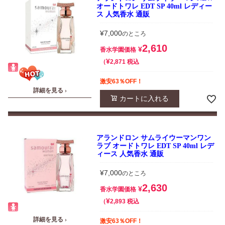
オードトワレ EDT SP 40ml レディー
ス 人気香水 通販
¥
7,000
のところ
2,610
¥
香水学園価格
¥
税込
2,871
激安63％OFF！
詳細を見る ›
カートに入れる
アランドロン サムライウーマンワン
ラブ オードトワレ EDT SP 40ml レデ
ィース 人気香水 通販
¥
7,000
のところ
2,630
¥
香水学園価格
¥
税込
2,893
詳細を見る ›
激安63％OFF！