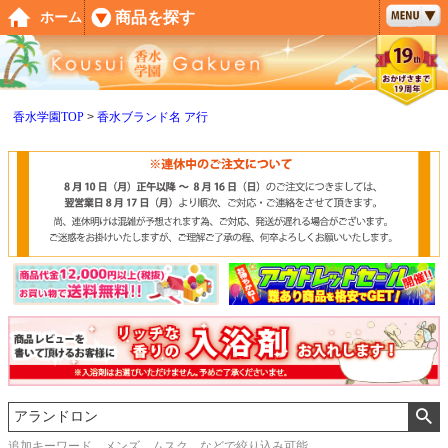
ペー
商品を探す
ホーム
ジト
ップ
へ
香水学園TOP
香水ブランド名 ア行
追加キーワード メンズ、ムスク などで絞り込み可能