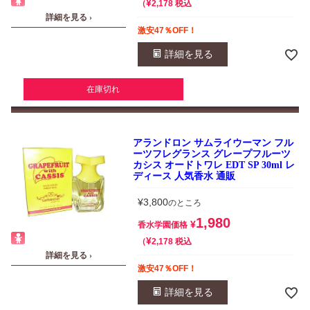
¥
税込
2,178
詳細を見る ›
激安47％OFF！
詳細を見る
在庫切れ
アランドロン サムライウーマン フル
ーツフレグランス グレープフルーツ
カシス オードトワレ EDT SP 30ml レ
ディース 人気香水 通販
¥
3,800
のところ
1,980
¥
香水学園価格
¥
税込
2,178
詳細を見る ›
激安47％OFF！
詳細を見る