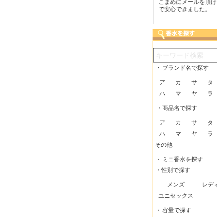
つも迅速な発送をしてい
梱包に気持ちが感じられま
こまめにメールを頂け
だけるので、助かってい
した！また利用させてもら
で安心できました。
す。
いますー。
・
ブランド名で探す
ア
カ
サ
タ
ハ
マ
ヤ
ラ
・商品名で探す
ア
カ
サ
タ
ハ
マ
ヤ
ラ
その他
・
ミニ香水を探す
・性別で探す
メンズ
レデ
ユニセックス
・
容量で探す