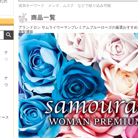
たの
商品が早く届いたのでよか
好きな香水を、いろいろ少
気持ち
追加キーワード メンズ、ムスク などで絞り込み可能
ったです。また利用させて
量試せるところが魅力でし
した。
もらいます！
た。
いたし
アランドロン サムライウーマンプレミアムブルーローズの厳選おすす
激安通販
ナ
ワ
ナ
ワ
ィース