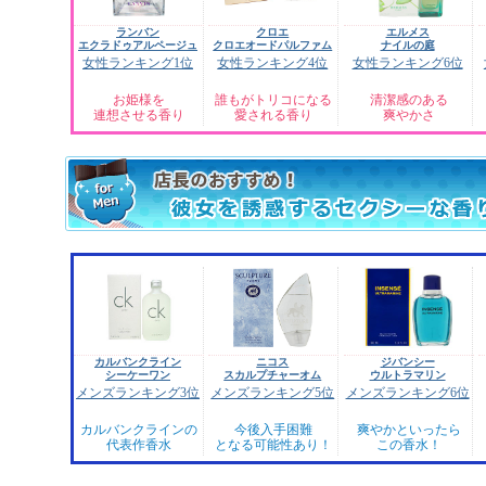
ランバン
クロエ
エルメス
エクラドゥアルページュ
クロエオードパルファム
ナイルの庭
女性ランキング1位
女性ランキング4位
女性ランキング6位
お姫様を
誰もがトリコになる
清潔感のある
連想させる香り
愛される香り
爽やかさ
カルバンクライン
ニコス
ジバンシー
シーケーワン
スカルプチャーオム
ウルトラマリン
メンズランキング3位
メンズランキング5位
メンズランキング6位
カルバンクラインの
今後入手困難
爽やかといったら
代表作香水
となる可能性あり！
この香水！