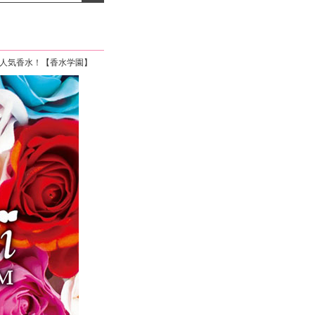
よくお取引が出来ま
おまけありがとうございま
お昼に買って次の日届いた
またよろしくお願い
した。早速レビューを書き
のでちょっとびっくりしま
ます。
ました！
した、また買います！
め人気香水！【香水学園】