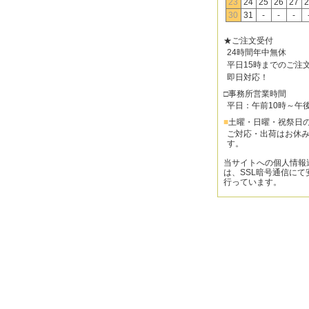
23
24
25
26
27
2
30
31
-
-
-
★ご注文受付
24時間年中無休
平日15時までのご注
即日対応！
□事務所営業時間
平日：午前10時～午
■
土曜・日曜・祝祭日
ご対応・出荷はお休
す。
当サイトへの個人情報
は、SSL暗号通信にて
行っています。