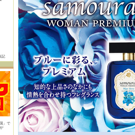
表記
王国」で
が
！