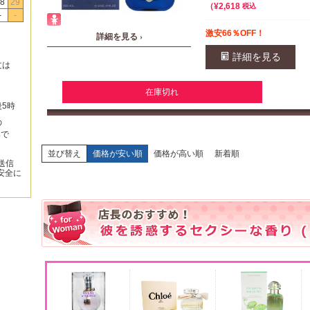
8
29
¥
2,618
税込
-
-
激安66％OFF！
詳細を見る ›
詳細を見る
文は
在庫切れ
後5時
の
みで
並び替え
価格が安い順
価格が高い順
新着順
送信
安全に