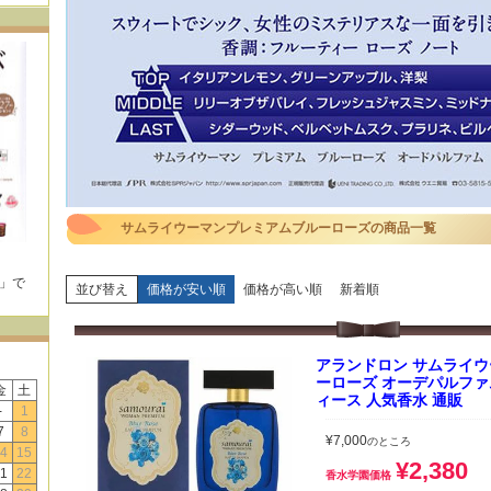
サムライウーマンプレミアムブルーローズの商品一覧
E」で
並び替え
価格が安い順
価格が高い順
新着順
！
アランドロン サムライ
ーローズ オーデパルファム E
金
土
ィース 人気香水 通販
-
1
7
8
¥
7,000
のところ
4
15
¥
2,380
1
22
香水学園価格