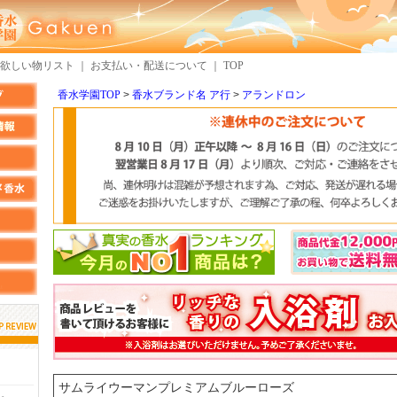
欲しい物リスト
｜
お支払い・配送について
｜
TOP
香水学園TOP
香水ブランド名 ア行
アランドロン
しらすさん
MMさん
検索