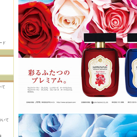
ード
いて
ついて
識